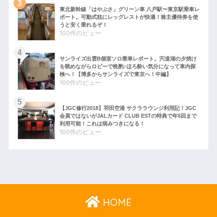
東北新幹線「はやぶさ」グリーン車 八戸駅〜東京駅乗車レ
ポート。可動式枕にレッグレストが快適！株主優待券を使
うと安く乗れるぞ！
100件のビュー
サンライズ出雲B個室ソロ乗車レポート。宍道湖の夕焼け
を眺めながらロビーで晩酌♪ほろ酔い気分になって車内探
検へ！【博多からサンライズで東京へ！中編】
100件のビュー
【JGC修行2018】羽田空港 サクララウンジ利用記！JGC
会員ではないがJALカード CLUB ESTの特典で年5回まで
利用可能！これは病みつきになる！
100件のビュー
HOME