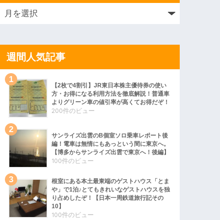
週間人気記事
【2枚で4割引】JR東日本株主優待券の使い
方・お得になる利用方法を徹底解説！普通車
よりグリーン車の値引率が高くてお得だぞ！
200件のビュー
サンライズ出雲のB個室ソロ乗車レポート後
編！電車は無情にもあっという間に東京へ。
【博多からサンライズ出雲で東京へ！後編】
100件のビュー
根室にある本土最東端のゲストハウス「とま
や」で1泊♪とてもきれいなゲストハウスを独
り占めしたぞ！【日本一周鉄道旅行記その
10】
100件のビュー