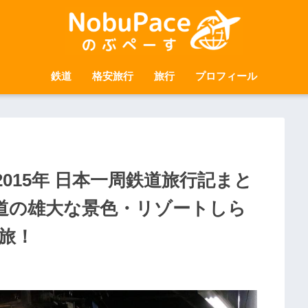
鉄道
格安旅行
旅行
プロフィール
2015年 日本一周鉄道旅行記まと
道の雄大な景色・リゾートしら
旅！