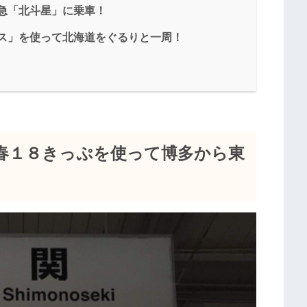
特急「北斗星」に乗車！
パス」を使って北海道をぐるりと一周！
！
日 青春１８きっぷを使って博多から東