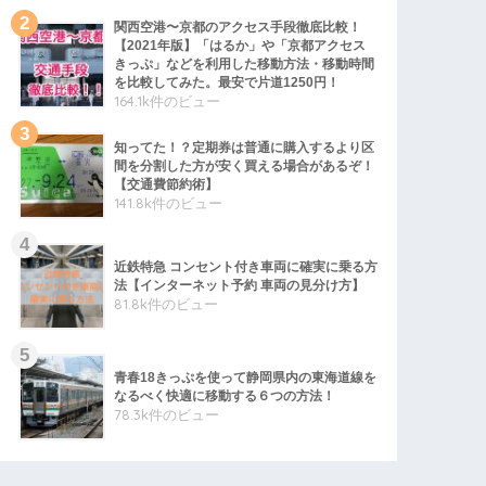
関西空港〜京都のアクセス手段徹底比較！
【2021年版】「はるか」や「京都アクセス
きっぷ」などを利用した移動方法・移動時間
を比較してみた。最安で片道1250円！
164.1k件のビュー
知ってた！？定期券は普通に購入するより区
間を分割した方が安く買える場合があるぞ！
【交通費節約術】
141.8k件のビュー
近鉄特急 コンセント付き車両に確実に乗る方
法【インターネット予約 車両の見分け方】
81.8k件のビュー
青春18きっぷを使って静岡県内の東海道線を
なるべく快適に移動する６つの方法！
78.3k件のビュー