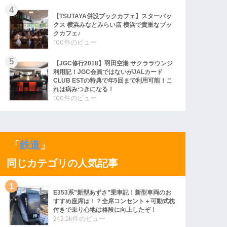
【TSUTAYA併設ブックカフェ】スターバッ
クス 横浜みなとみらい店 横浜で貴重なブッ
クカフェ♪
100件のビュー
【JGC修行2018】羽田空港 サクララウンジ
利用記！JGC会員ではないがJALカード
CLUB ESTの特典で年5回まで利用可能！こ
れは病みつきになる！
100件のビュー
「
鉄道
」
同じカテゴリの人気記事
E353系”新型あずさ”乗車記！新型車両のお
すすめ座席は！？全席コンセント＋可動式枕
付きで乗り心地は格段に向上したぞ！
242.2k件のビュー